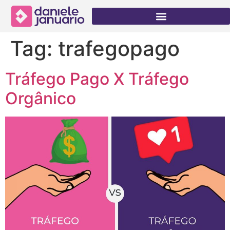
Tag:
trafegopago
Tráfego Pago X Tráfego
Orgânico